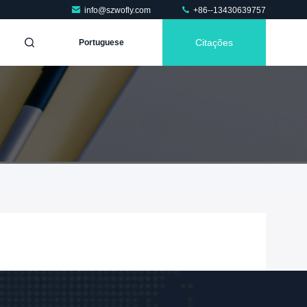
info@szwofly.com
+86--13430639757
Citações
Portuguese