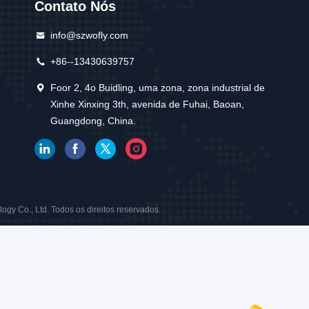
Contato Nós
info@szwofly.com
+86--13430639757
Foor 2, 4o Buidling, uma zona, zona industrial de
Xinhe Xinxing 3th, avenida de Fuhai, Baoan,
Guangdong, China.
gy Co., Ltd. Todos os direitos reservados.