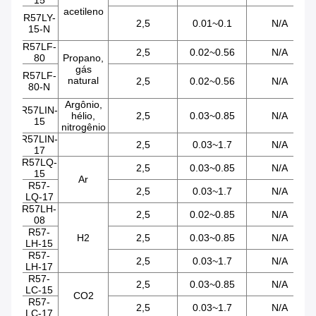
15
acetileno
R57LY-
2,5
0.01~0.1
N/A
15-N
R57LF-
2,5
0.02~0.56
N/A
80
Propano,
gás
R57LF-
natural
2,5
0.02~0.56
N/A
80-N
Argônio,
R57LIN-
hélio,
2,5
0.03~0.85
N/A
15
nitrogênio
R57LIN-
2,5
0.03~1.7
N/A
17
R57LQ-
2,5
0.03~0.85
N/A
15
Ar
R57-
2,5
0.03~1.7
N/A
LQ-17
R57LH-
2,5
0.02~0.85
N/A
08
R57-
H2
2,5
0.03~0.85
N/A
LH-15
R57-
2,5
0.03~1.7
N/A
LH-17
R57-
2,5
0.03~0.85
N/A
LC-15
CO2
R57-
2,5
0.03~1.7
N/A
LC-17