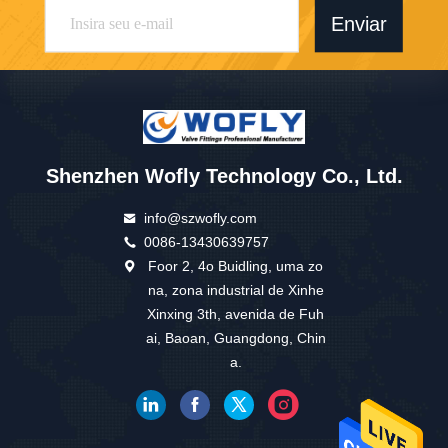
Enviar
Shenzhen Wofly Technology Co., Ltd.
info@szwofly.com
0086-13430639757
Foor 2, 4o Buidling, uma zo
na, zona industrial de Xinhe
Xinxing 3th, avenida de Fuh
ai, Baoan, Guangdong, Chin
a.