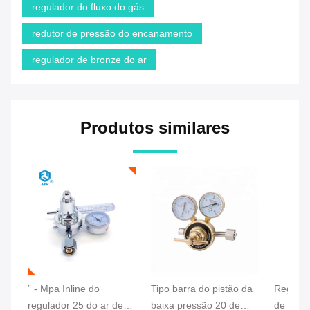
regulador do fluxo do gás
redutor de pressão do encanamento
regulador de bronze do ar
Produtos similares
” - Mpa Inline do
Tipo barra do pistão da
Regulad
regulador 25 do ar de
baixa pressão 20 de
de bron