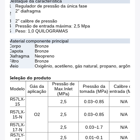
Destaque da característica
1
Regulador de pressão da única fase
2" diafragma
2
3
2" calibre de pressão
4
Pressão de entrada máxima: 2,5 Mpa
5
Peso: 1,0 QUILOGRAMAS
Material componente principal
Corpo
Bronze
Capota
Bronze
Diafragma
Neopreno
Filtro
Bronze
Meio
Oxigênio, acetileno, gás natural, propano, argônio, nit
Seleção do produto
Pressão de
Gás da
Pressão da
Calibre da
Modelo
Max.Inlet
aplicação
tomada (MPa)
entrada (Mpa)
(MPa)
R57LX-
2,5
0.03~0.85
N/A
15
R57LX-
O2
2,5
0.03~0.85
N/A
15-N
R57LX-
2,5
0.03~1.7
N/A
17-N
R57LY-
2,5
0.01~0.1
N/A