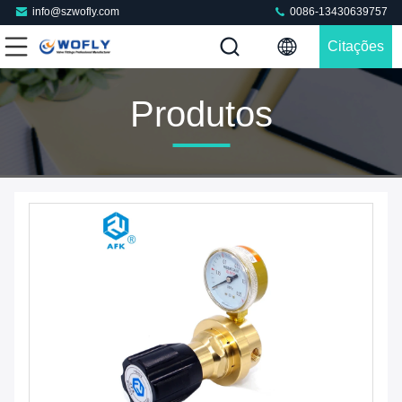
info@szwofly.com
0086-13430639757
Citações
Produtos