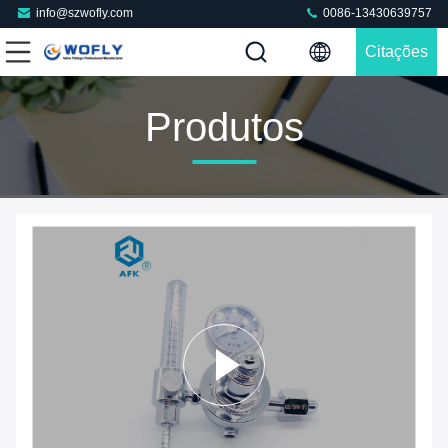
info@szwofly.com
0086-13430639757
Citações
Produtos