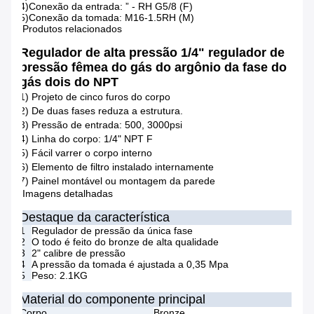
4)Conexão da entrada: ” - RH G5/8 (F)
5)Conexão da tomada: M16-1.5RH (M)
Produtos relacionados
Regulador de alta pressão 1/4" regulador de
pressão fêmea do gás do argônio da fase do
gás dois do NPT
1) Projeto de cinco furos do corpo
2) De duas fases reduza a estrutura.
3) Pressão de entrada: 500, 3000psi
4) Linha do corpo: 1/4" NPT F
5) Fácil varrer o corpo interno
6) Elemento de filtro instalado internamente
7) Painel montável ou montagem da parede
Imagens detalhadas
Destaque da característica
1
Regulador de pressão da única fase
2
O todo é feito do bronze de alta qualidade
3
2" calibre de pressão
4
A pressão da tomada é ajustada a 0,35 Mpa
5
Peso: 2.1KG
Material do componente principal
Corpo
Bronze