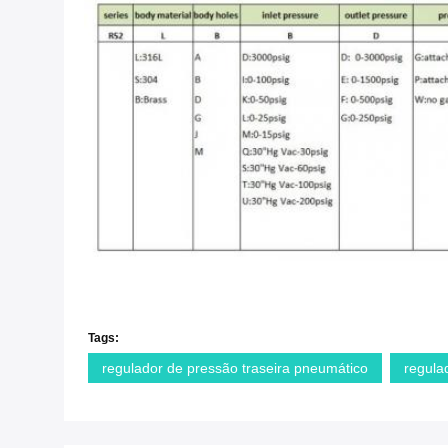
Tags:
regulador de pressão traseira pneumático
regula