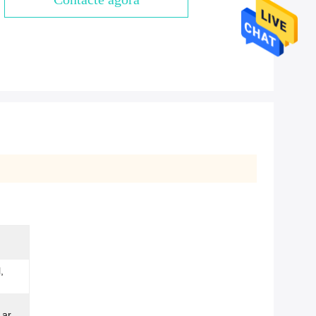
,
 ar