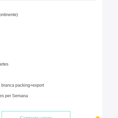
ntinente)
artes
a branca packing+export
ces per Semana
Contacte agora