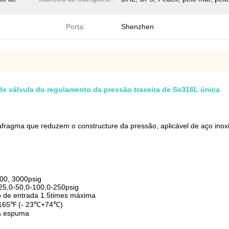
Porta:
Shenzhen
de válvula do regulamento da pressão traseira de Ss316L única
fragma que reduzem o constructure da pressão, aplicável de aço inoxidá
00, 3000psig
25,0-50,0-100,0-250psig
 de entrada 1.5times máxima
165℉ (- 23℃+74℃)
da espuma