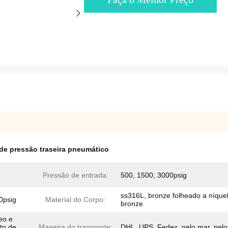
de pressão traseira pneumático
Pressão de entrada:
500, 1500, 3000psig
ss316L, bronze folheado a níquel
0psig
Material do Corpo:
bronze
leo e
to de
Maneira do transporte:
DHL, UPS, Fedex, pelo mar, pelo