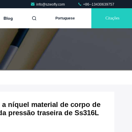
info@szwofly.com
+86--13430639757
Blog
Citações
Portuguese
a níquel material de corpo de
da pressão traseira de Ss316L