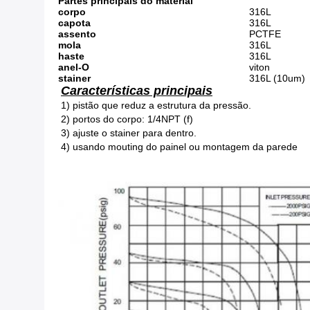
Partes principais do material
corpo
316L
capota
316L
assento
PCTFE
mola
316L
haste
316L
anel-O
viton
stainer
316L (10um)
Características principais
1) pistão que reduz a estrutura da pressão.
2) portos do corpo: 1/4NPT (f)
3) ajuste o stainer para dentro.
4) usando mouting do painel ou montagem da parede