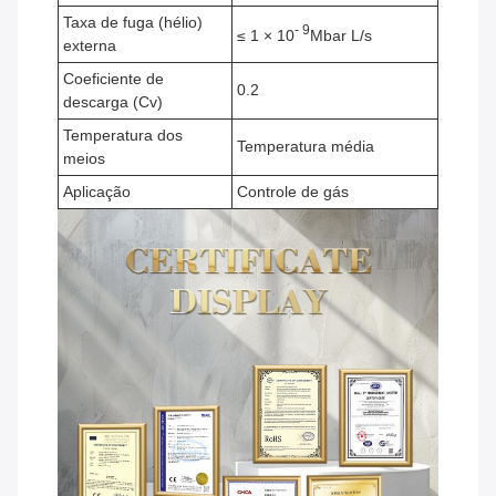
Taxa de fuga (hélio)
- 9
≤ 1 × 10
Mbar L/s
externa
Coeficiente de
0.2
descarga (Cv)
Temperatura dos
Temperatura média
meios
Aplicação
Controle de gás