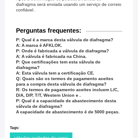
diafragma será enviada usando um serviço de correio
confiável..
Perguntas frequentes:
P: Qual é a marca desta válvula de diafragma?
A: A marca é AFKLOK.
P: Onde é fabricada a válvula de diafragma?
A: A válvula é fabricada na China.
P: Que certificações tem esta válvula de
diafragma?
A: Esta válvula tem a certificação CE.
Q: Quais são os termos de pagamento aceites
para a compra desta válvula de diafragma?
R: Os termos de pagamento aceites incluem L/C,
D/A, D/P, T/T, Western Union e .
P: Qual é a capacidade de abastecimento desta
válvula de diafragma?
A capacidade de abastecimento é de 5000 peças.
Tags:
válvulas avaliados do vapor