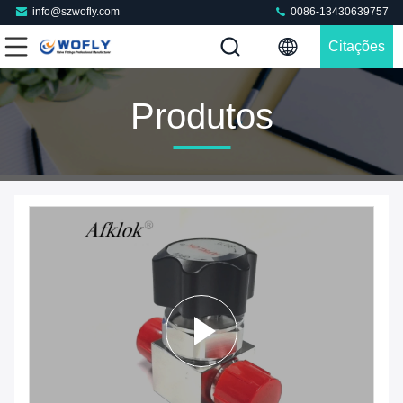
info@szwofly.com
0086-13430639757
Citações
Produtos