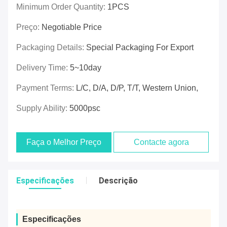
Minimum Order Quantity:
1PCS
Preço:
Negotiable Price
Packaging Details:
Special Packaging For Export
Delivery Time:
5~10day
Payment Terms:
L/C, D/A, D/P, T/T, Western Union,
Supply Ability:
5000psc
Faça o Melhor Preço
Contacte agora
Especificações
Descrição
Especificações