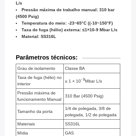
L/s
Pressão máxima de trabalho manual: 310 bar
(4500 Psig)
Temperatura do meio: -23~65°C ((-10~150°F)
Taxa de fuga (hélio) externa: ≤1×10-9 Mbar L/s
Material: SS316L
Parâmetros técnicos:
Grau de isolamento
Classe BA
Taxa de fuga (hélio) no
- 9
≤ 1 × 10
Mbar L/s
interior
Pressão máxima de
310 Bar (4500 Psig)
funcionamento Manual
1/4 de polegada, 3/8 de
Tamanho da porta
polegada, 1/2 de polegada
Materiais
SS316L
Mídia
GAS