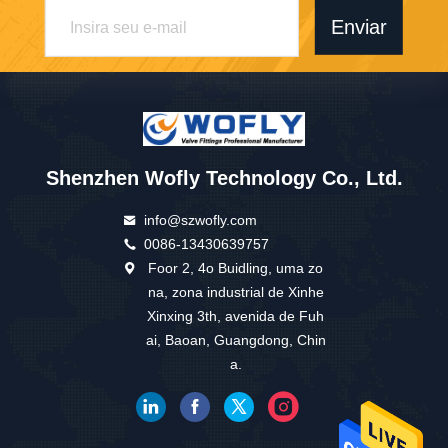
Enviar
Shenzhen Wofly Technology Co., Ltd.
info@szwofly.com
0086-13430639757
Foor 2, 4o Buidling, uma zo
na, zona industrial de Xinhe
Xinxing 3th, avenida de Fuh
ai, Baoan, Guangdong, Chin
a.