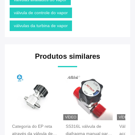
válvula de controle do vapor
válvulas da turbina de vapor
Produtos similares
VÍDEO
VÍDEO
Categoria do EP reta
SS316L válvula de
Válvula
através da válvula de
diafragma manual para
aço inox